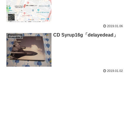
2019.01.06
CD Syrup16g「delayedead」
Syrup16g
2019.01.02