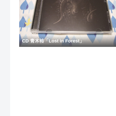
CD 青木裕「Lost in Forest」