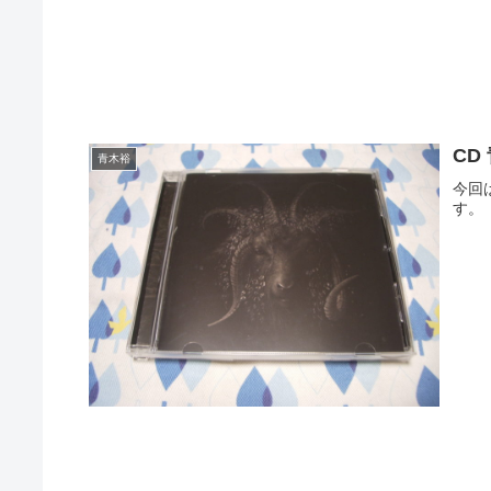
CD 
青木裕
今回は
す。