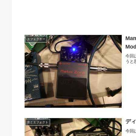
Mam
エフェクター
Mod
今回はM
うと
デ
音とエフェクト
今回