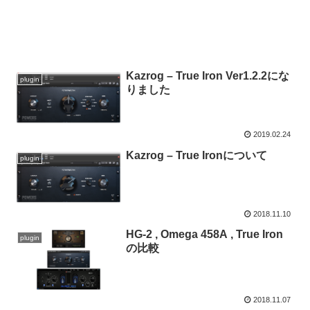
Kazrog – True Iron Ver1.2.2にな
plugin
りました
2019.02.24
Kazrog – True Ironについて
plugin
2018.11.10
HG-2 , Omega 458A , True Iron
plugin
の比較
2018.11.07