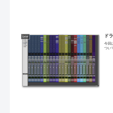
ド
DAW
今回
つい