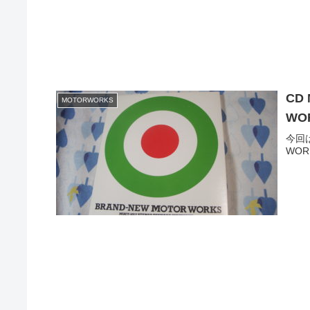
CD
MOTORWORKS
WO
今回は
WO