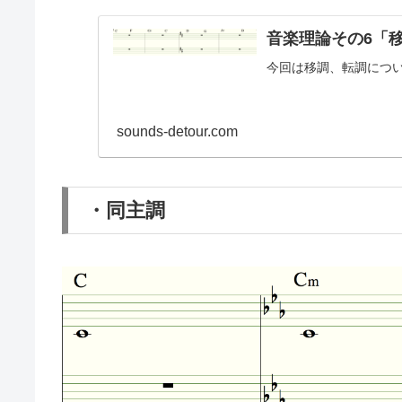
音楽理論その6「
今回は移調、転調につ
sounds-detour.com
・同主調