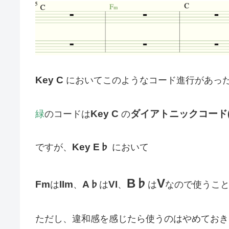
Key C
においてこのようなコード進行があっ
Key C
ダイアトニックコード(
緑
のコードは
の
Key E♭
ですが、
において
B♭
V
Fm
IIm
A♭
VI
は
、
は
、
は
なので使うこ
ただし、違和感を感じたら使うのはやめておき