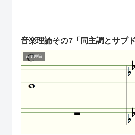
音楽理論その7「同主調とサブ
音楽理論