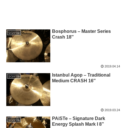
Bosphorus – Master Series
シンバル
Crash 18″
2019.04.14
Istanbul Agop – Traditional
シンバル
Medium CRASH 16″
2019.03.24
PAiSTe – Signature Dark
シンバル
Energy Splash Mark I 8”