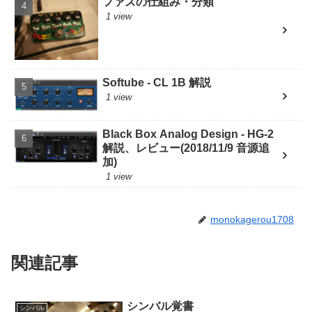
ファズの仕組み・分類
1 view
Softube - CL 1B 解説
1 view
Black Box Analog Design - HG-2
解説、レビュー(2018/11/9 音源追
加)
1 view
monokagerou1708
関連記事
シンバル覚書
シンバル