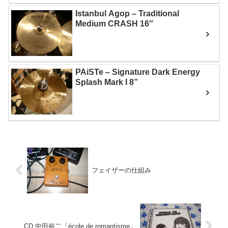
Istanbul Agop – Traditional
Medium CRASH 16″
PAiSTe – Signature Dark Energy
Splash Mark I 8”
フェイザーの仕組み
CD 中田裕二「école de romantisme」