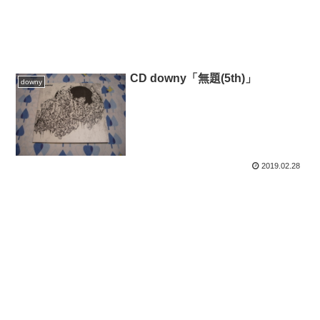
CD downy「無題(5th)」
downy
2019.02.28