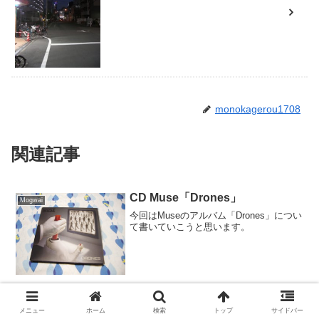
monokagerou1708
関連記事
CD Muse「Drones」
Mogwai
今回はMuseのアルバム「Drones」につい
て書いていこうと思います。
CD スピッツ「名前をつけてや
スピッツ
メニュー
ホーム
検索
トップ
サイドバー