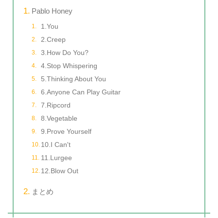
Pablo Honey
1.You
2.Creep
3.How Do You?
4.Stop Whispering
5.Thinking About You
6.Anyone Can Play Guitar
7.Ripcord
8.Vegetable
9.Prove Yourself
10.I Can't
11.Lurgee
12.Blow Out
まとめ