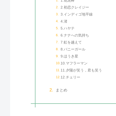
1.花泥棒
2.初恋クレイジー
3.インディゴ地平線
4.渚
5.ハヤテ
6.ナナへの気持ち
7.虹を越えて
8.バニーガール
9.ほうき星
10.マフラーマン
11.夕陽が笑う，君も笑う
12.チェリー
まとめ