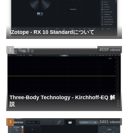
iZotope - RX 10 Standardについて
4699 views
Three-Body Technology - Kirchhoff-EQ 解
説
3491 views