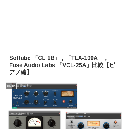
Softube 「CL 1B」 , 「TLA-100A」 ,
Fuse Audio Labs 「VCL-25A」比較【ピ
アノ編】
plugin