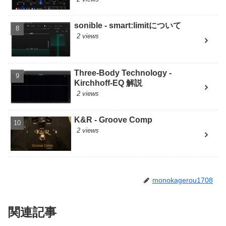
sonible - smart:limitについて
2 views
Three-Body Technology -
Kirchhoff-EQ 解説
2 views
K&R - Groove Comp
2 views
monokagerou1708
関連記事