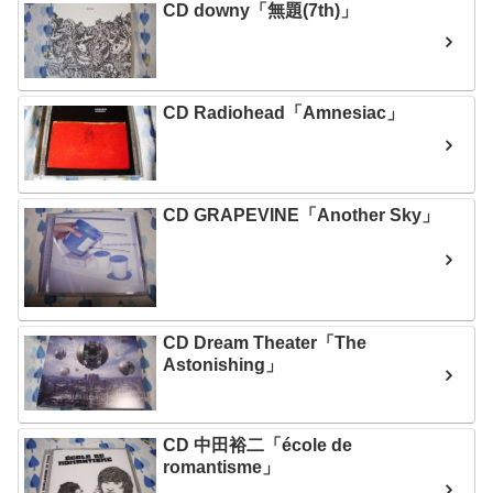
CD downy「無題(7th)」
CD Radiohead「Amnesiac」
CD GRAPEVINE「Another Sky」
CD Dream Theater「The
Astonishing」
CD 中田裕二「école de
romantisme」