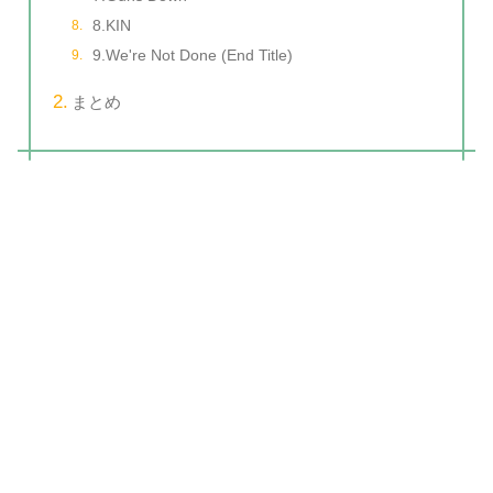
8.KIN
9.We're Not Done (End Title)
まとめ