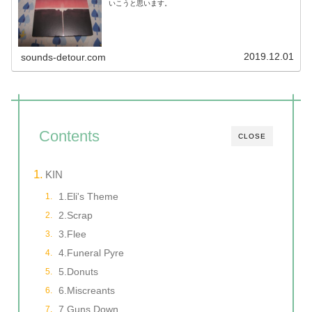
いこうと思います。
2019.12.01
sounds-detour.com
Contents
CLOSE
KIN
1.Eli's Theme
2.Scrap
3.Flee
4.Funeral Pyre
5.Donuts
6.Miscreants
7.Guns Down