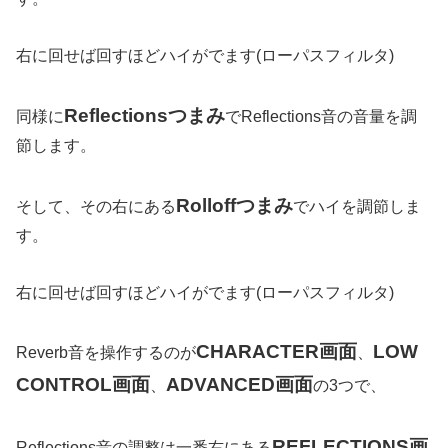
右に回せば回すほどハイがでます(ローパスフィルタ)
Reflectionsつまみ
同様に
でReflections音の音量を調
節します。
Rolloffつまみ
そして、その右にある
でハイを調節しま
す。
右に回せば回すほどハイがでます(ローパスフィルタ)
CHARACTER画面
LOW
Reverb音を操作するのが
、
CONTROL画面
ADVANCED画面
、
の3つで、
REFLECTIONS画
Reflections音の調整は一番右にある