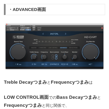
・ADVANCED画面
Treble Decayつまみ
Frequencyつまみ
と
は
LOW CONTROL画面
Bass Decayつまみ
での
と
Frequencyつまみ
と同じ関係で、