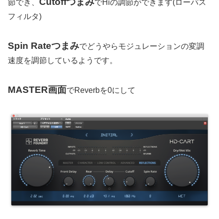
Cutoffつまみ
節でき、
でHiの調節ができます(ローパス
フィルタ)
Spin Rateつまみ
でどうやらモジュレーションの変調
速度を調節しているようです。
MASTER画面
でReverbを0にして