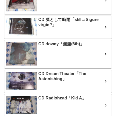
CD 凛として時雨「still a Sigure
virgin?」
CD downy「無題(6th)」
CD Dream Theater「The
Astonishing」
CD Radiohead「Kid A」