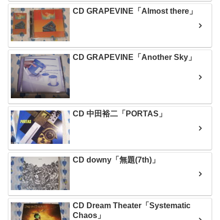
CD GRAPEVINE「Almost there」
CD GRAPEVINE「Another Sky」
CD 中田裕二「PORTAS」
CD downy「無題(7th)」
CD Dream Theater「Systematic
Chaos」