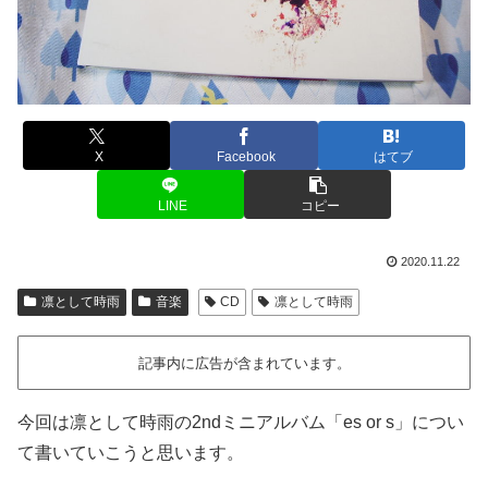
X
Facebook
はてブ
LINE
コピー
2020.11.22
凛として時雨
音楽
CD
凛として時雨
記事内に広告が含まれています。
今回は凛として時雨の2ndミニアルバム「es or s」につい
て書いていこうと思います。