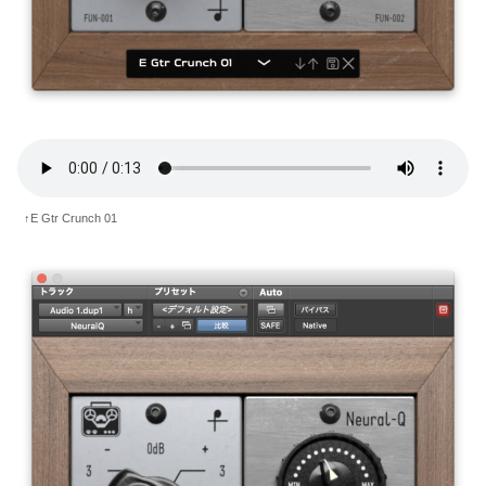
↑E Gtr Crunch 01