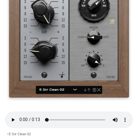
↑E Gtr Clean 02