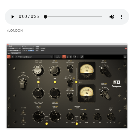
↑LONDON