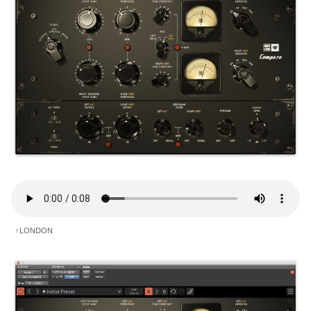
↑LONDON