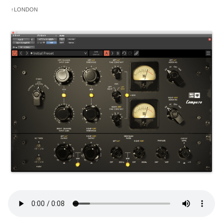
↑LONDON