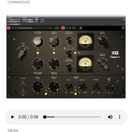
↑LOSANGELES
↑MILAN