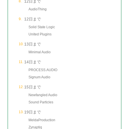
12日まで
AudioThing
12日まで
Solid State Logic
United Plugins
13日まで
Minimal Audio
14日まで
PROCESS.AUDIO
Signum Audio
15日まで
Newfangled Audio
Sound Particles
19日まで
MeldaProduction
Zynaptiq