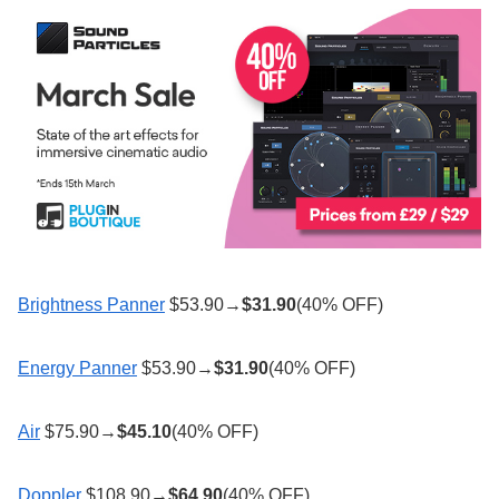
Brightness Panner
$53.90→
$
31.90
(40% OFF)
Energy Panner
$53.90→
$
31.90
(40% OFF)
Air
$75.90→
$
45.10
(40% OFF)
Doppler
$108.90→
$
64.90
(40% OFF)