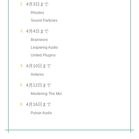
4月3日まで
Rhodes
Sound Particles
4月4日まで
Brainworx
Leapwing Audio
United Plugins
4月10日まで
Antares
4月12日まで
Mastering The Mix
4月16日まで
Pulsar Audio