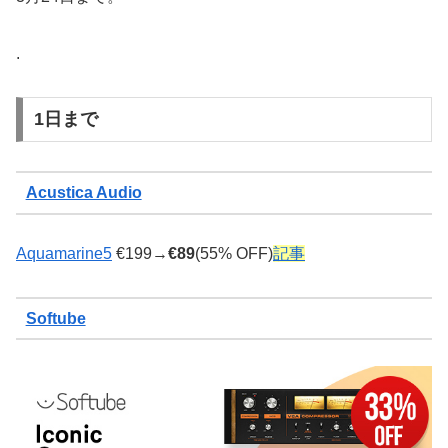
.
1日まで
Acustica Audio
Aquamarine5
€199→
€89
(55% OFF)
記事
Softube