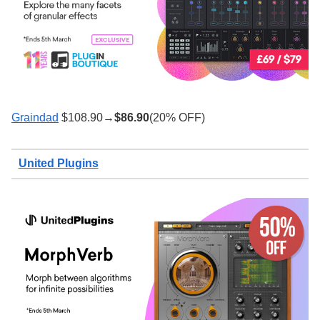
Graindad
$108.90→
$
86.90
(20% OFF)
United Plugins