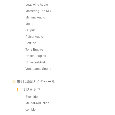
Leapwing Audio
Mastering The Mix
Minimal Audio
Moog
Output
Pulsar Audio
Softube
Tone Empire
United Plugins
Universal Audio
Vengeance Sound
来月以降終了のセール
4月2日まで
Eventide
MeldaProduction
sonible