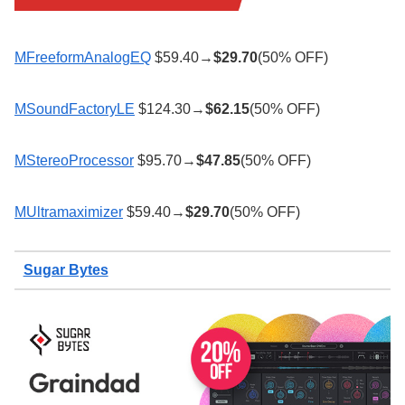
MFreeformAnalogEQ
$59.40→
$
29.70
(50% OFF)
MSoundFactoryLE
$124.30→
$
62.15
(50% OFF)
MStereoProcessor
$95.70→
$
47.85
(50% OFF)
MUltramaximizer
$59.40→
$
29.70
(50% OFF)
Sugar Bytes