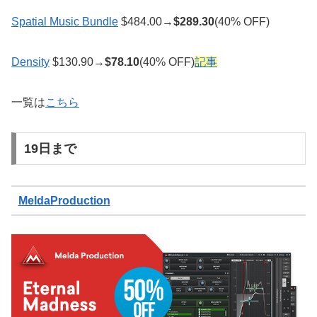
Spatial Music Bundle
$484.00→
$
289.30
(40% OFF)
Density
$130.90→
$
78.10
(40% OFF)
記事
一覧は
こちら
19日まで
MeldaProduction