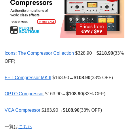
Icons: The Compressor Collection
$328.90→
$
218.90
(33%
OFF)
FET Compressor MK II
$163.90→
$
108.90
(33% OFF)
OPTO Compressor
$163.90→
$
108.90
(33% OFF)
VCA Compressor
$163.90→
$
108.90
(33% OFF)
一覧は
こちら