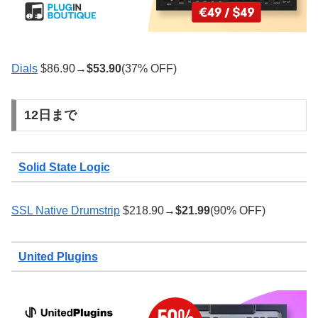
Dials
$86.90→
$
53.90
(37% OFF)
12日まで
Solid State Logic
SSL Native Drumstrip
$218.90→
$
21.99
(90% OFF)
United Plugins