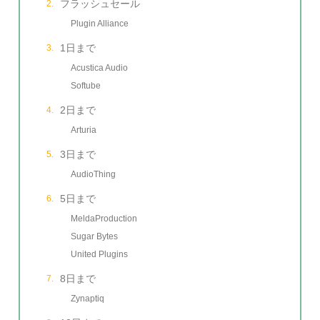
フラッシュセール
Plugin Alliance
1日まで
Acustica Audio
Softube
2日まで
Arturia
3日まで
AudioThing
5日まで
MeldaProduction
Sugar Bytes
United Plugins
8日まで
Zynaptiq