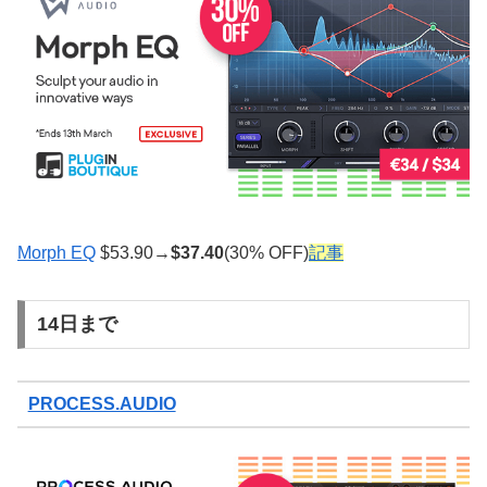
Morph EQ
$53.90→
$
37.40
(30% OFF)
記事
14日まで
PROCESS.AUDIO