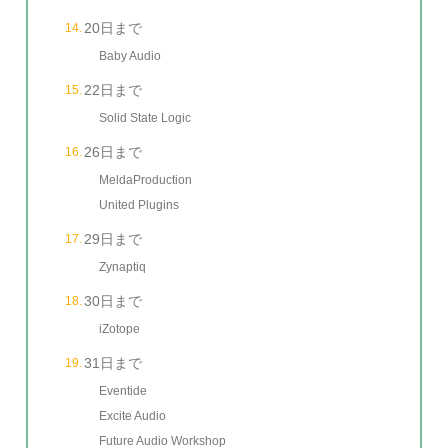
20日まで
Baby Audio
22日まで
Solid State Logic
26日まで
MeldaProduction
United Plugins
29日まで
Zynaptiq
30日まで
iZotope
31日まで
Eventide
Excite Audio
Future Audio Workshop